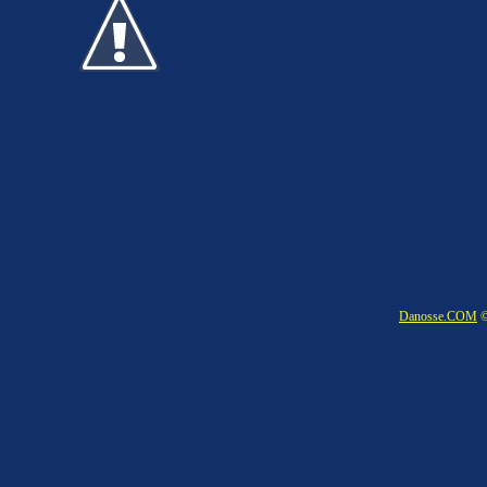
Danosse.COM
©