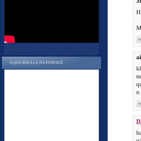
J
H
M
R
a
O QUE ROLA LÁ NA FANPAGE
k
m
q
o
R
D
h
pá