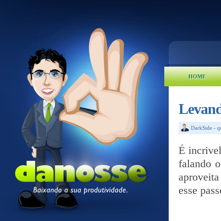
HOME
Levand
DarkSide
-
q
É incrive
falando 
aproveit
esse pass