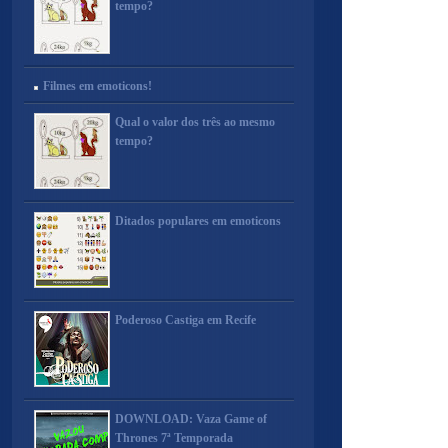
tempo?
Filmes em emoticons!
Qual o valor dos três ao mesmo
tempo?
Ditados populares em emoticons
Poderoso Castiga em Recife
DOWNLOAD: Vaza Game of
Thrones 7ª Temporada