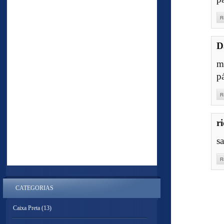
R
D
m
p
R
r
s
R
CATEGORIAS
Caixa Preta
(13)