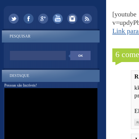
[yout
v=updyP
Link para
PESQUISAR
6 come
R
DESTAQUE
Pessoas são Incríveis!
k
p
E
R