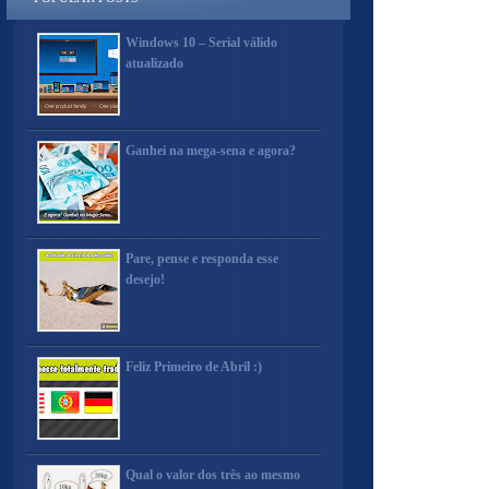
Windows 10 – Serial válido
atualizado
Ganhei na mega-sena e agora?
Pare, pense e responda esse
desejo!
Feliz Primeiro de Abril :)
Qual o valor dos três ao mesmo