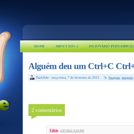
HOME
ABOUT NÓS :)
DICIONÁRIO PERNAMBUQ
Alguém deu um Ctrl+C Ctrl
DarkSide
-
terça-feira, 7 de fevereiro de 2012
Imagem
,
imagens
2 comentários
Fábio
2/07/2012 4:53 PM