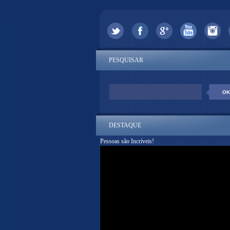
PESQUISAR
DESTAQUE
Pessoas são Incríveis!