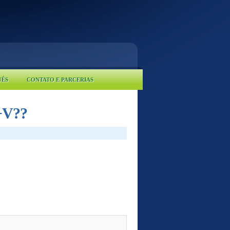
UÊS
CONTATO E PARCERIAS
+V??