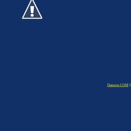
Danosse.COM
©