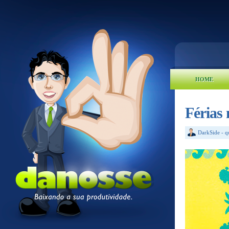
HOME
Férias
DarkSide
-
q