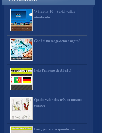
Windows 10 – Serial válido
atualizado
Ganhei na mega-sena e agora?
Feliz Primeiro de Abril :)
Qual o valor dos três ao mesmo
tempo?
Pare, pense e responda esse