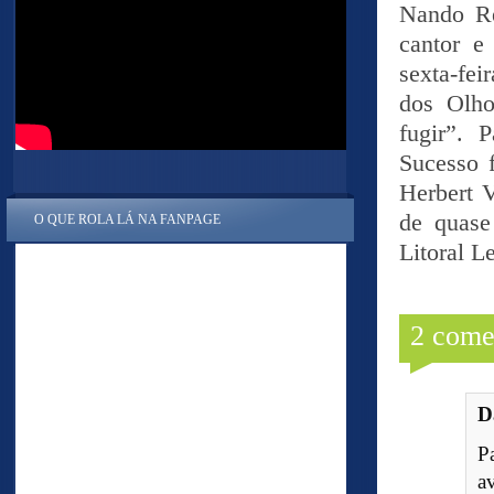
Nando Re
cantor e
sexta-fei
dos Olho
fugir”. 
Sucesso 
Herbert 
de quase
O QUE ROLA LÁ NA FANPAGE
Litoral Le
2 come
D
P
a