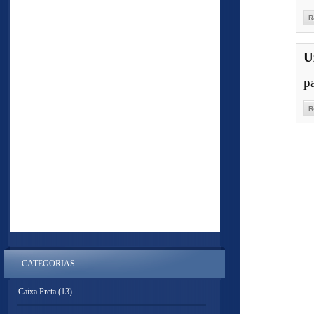
R
U
p
R
CATEGORIAS
Caixa Preta
(13)