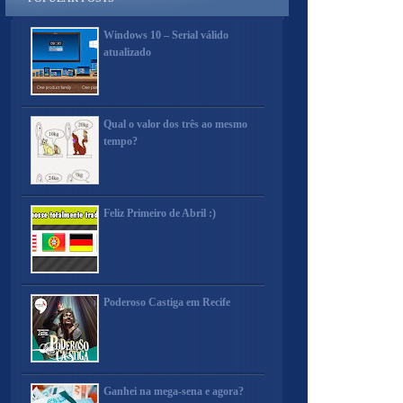
Windows 10 – Serial válido
atualizado
Qual o valor dos três ao mesmo
tempo?
Feliz Primeiro de Abril :)
Poderoso Castiga em Recife
Ganhei na mega-sena e agora?