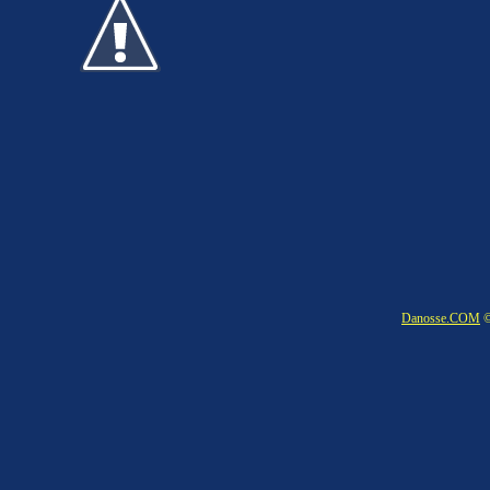
Danosse.COM
©