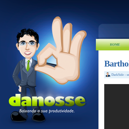
HOME
Bartho
DarkSide
-
s