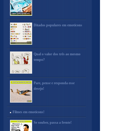
Ditados populares em emoticons
Qual o valor dos três ao mesmo
tempo?
Pare, pense e responda esse
desejo!
Filmes em emoticons!
Se souber, passa a frente!