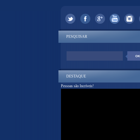
PESQUISAR
DESTAQUE
Pessoas são Incríveis!