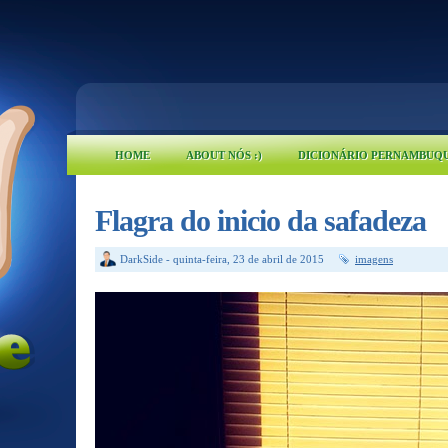
HOME
ABOUT NÓS :)
DICIONÁRIO PERNAMBUQ
Flagra do inicio da safadeza
DarkSide
-
quinta-feira, 23 de abril de 2015
imagens