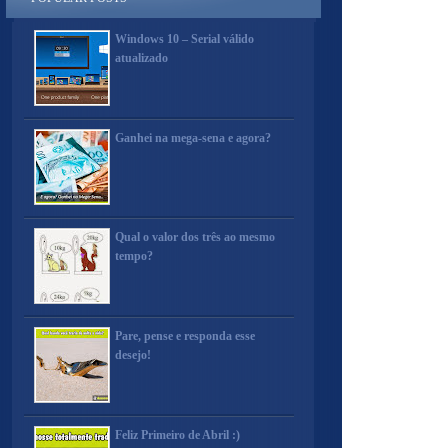
Windows 10 – Serial válido
atualizado
Ganhei na mega-sena e agora?
Qual o valor dos três ao mesmo
tempo?
Pare, pense e responda esse
desejo!
Feliz Primeiro de Abril :)