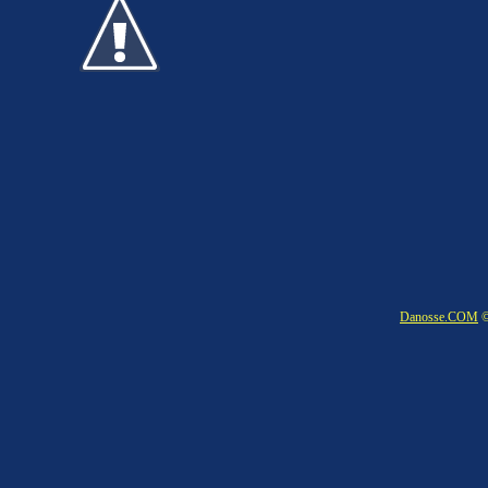
Danosse.COM
©