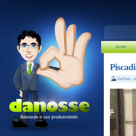
HOME
Piscadi
DarkSide
-
q