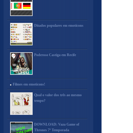
Ditados populares em emoticons
Poderoso Castiga em Recife
Filmes em emoticons!
Qual o valor dos três ao mesmo
tempo?
DOWNLOAD: Vaza Game of
Thrones 7ª Temporada