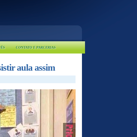
UÊS
CONTATO E PARCERIAS
istir aula assim