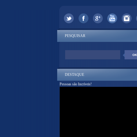
PESQUISAR
DESTAQUE
Pessoas são Incríveis!