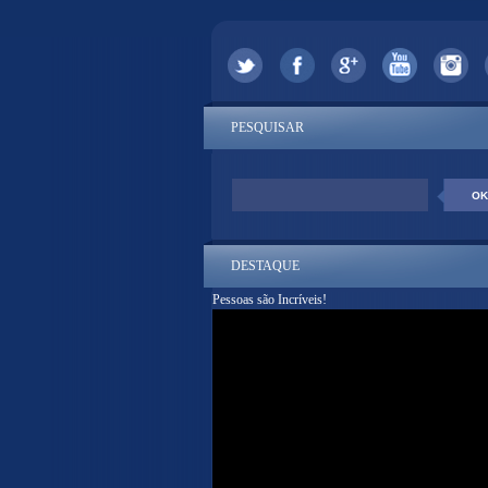
PESQUISAR
DESTAQUE
Pessoas são Incríveis!