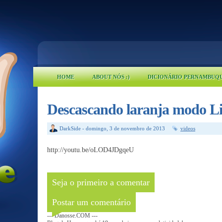
HOME
ABOUT NÓS :)
DICIONÁRIO PERNAMBUQ
Descascando laranja modo Li
DarkSide
-
domingo, 3 de novembro de 2013
videos
http://youtu.be/oLOD4JDgqeU
Seja o primeiro a comentar
Postar um comentário
--- Danosse.COM ---