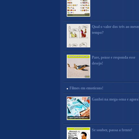
Qual o valor dos três ao mes
tempo?
Pare, pense e responda esse
desejo!
Filmes em emoticons!
Ganhei na mega-sena e agora
Se souber, passa a frente!