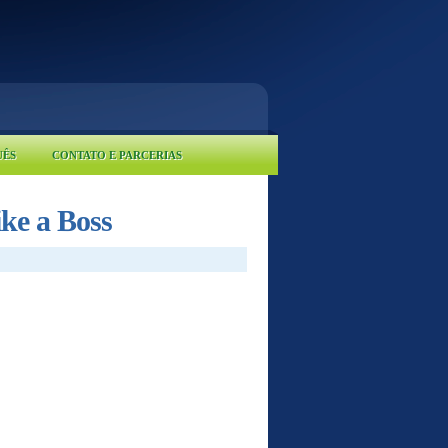
UÊS
CONTATO E PARCERIAS
ke a Boss