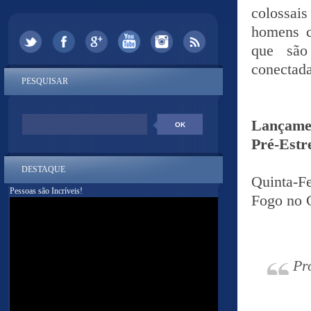
colossai
homens c
que são
conectada
PESQUISAR
Lançame
Pré-Estr
DESTAQUE
Quinta-Fe
Pessoas são Incríveis!
Fogo no 
Pr