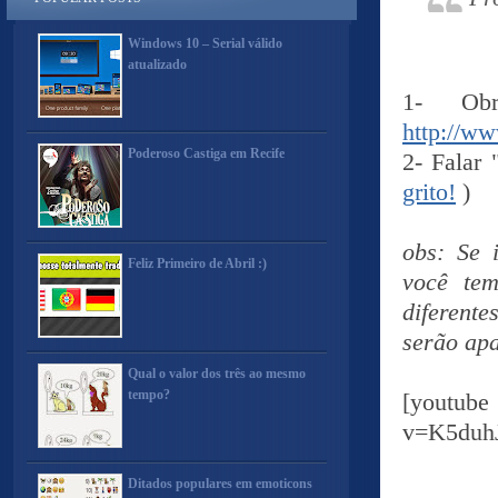
Windows 10 – Serial válido
atualizado
1- Obr
http://w
Poderoso Castiga em Recife
2- Falar
grito!
)
obs: Se 
Feliz Primeiro de Abril :)
você te
diferent
serão ap
Qual o valor dos três ao mesmo
tempo?
[yout
v=K5duh
Ditados populares em emoticons