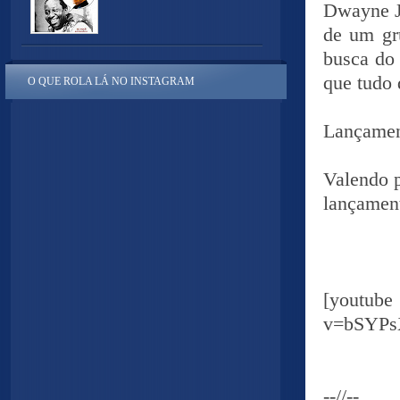
Dwayne J
de um gr
busca do
que tudo 
O QUE ROLA LÁ NO INSTAGRAM
Lançamen
Valendo p
lançament
[yout
v=bSYPs
--//--