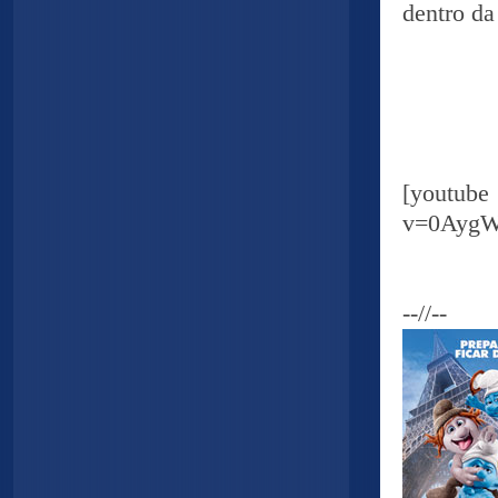
dentro da
[yout
v=0AygW
--//--