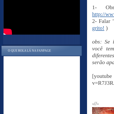
1- Obr
http://w
2- Falar
grito!
)
obs: Se 
você te
O QUE ROLA LÁ NA FANPAGE
diferent
serão ap
[yout
v=R7J3R
-//-