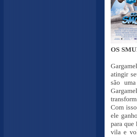
OS SMU
Gargamel 
atingir s
são uma 
Gargamel
transfor
Com isso,
ele ganh
para que 
vila e v