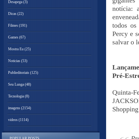
gigantes
Desapega
(3)
notícia:
Dicas
(22)
envenead
todos os
Filmes
(191)
Percy e s
Games
(67)
salvar o l
Mostra Eu
(25)
Noticias
(53)
Lançame
Publieditoriais
(125)
Pré-Estr
Seu Lunga
(48)
Quinta-F
Tecnologia
(8)
JACKSO
Shopping 
imagens
(2154)
videos
(1114)
Pr
POPULAR POSTS