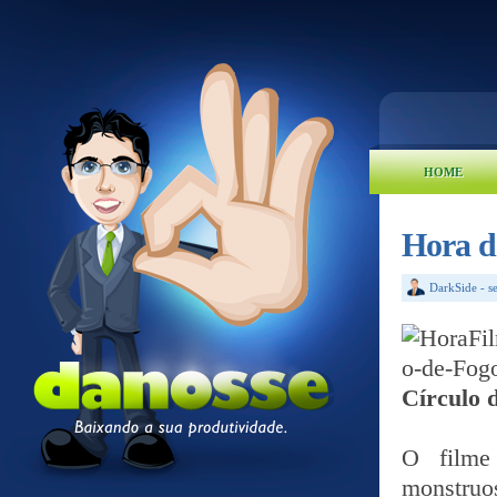
HOME
Hora d
DarkSide
-
s
Círculo 
O filme
monstruo