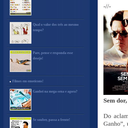
-//-
Qual o valor dos três ao mesmo
tempo?
Pare, pense e responda esse
desejo!
Filmes em emoticons!
Ganhei na mega-sena e agora?
Sem dor,
Do aclam
Se souber, passa a frente!
Ganho”, 