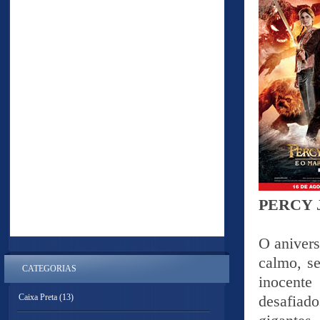
PERCY 
O anivers
calmo, se
CATEGORIAS
inocente
Caixa Preta
(13)
desafiad