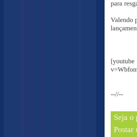
para resg
Valendo p
lançament
[yout
v=Wbfo
--//--
Seja o
Postar