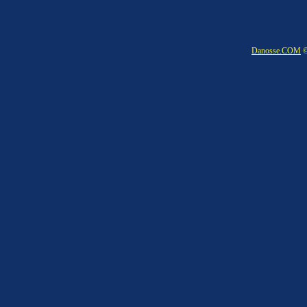
Danosse.COM
©