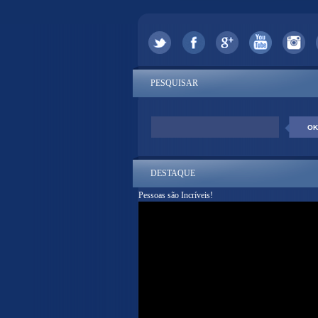
PESQUISAR
DESTAQUE
Pessoas são Incríveis!