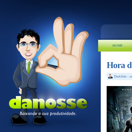
HOME
Hora d
DarkSide
-
s