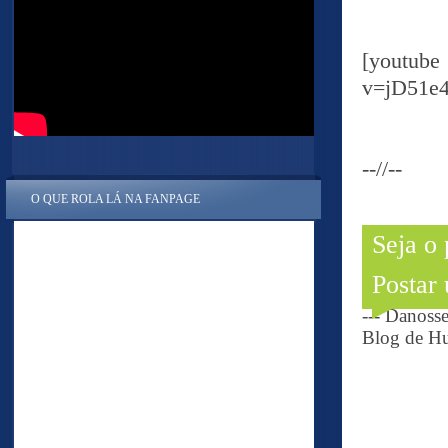
[yout
v=jD51e
--//--
O QUE ROLA LÁ NA FANPAGE
Seja o
Postar
--- Danoss
Blog de Hu