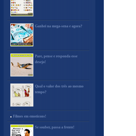
Ganhei na mega-sena e agora?
Pare, pense e responda esse
desejo!
Qual o valor dos três ao mesmo
tempo?
Filmes em emoticons!
Se souber, passa a frente!