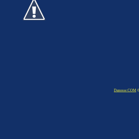
Danosse.COM
©