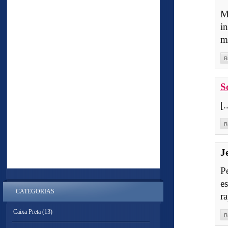
M
i
m
R
S
[
R
J
P
e
CATEGORIAS
ra
Caixa Preta
(13)
R