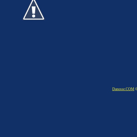
Danosse.COM
©