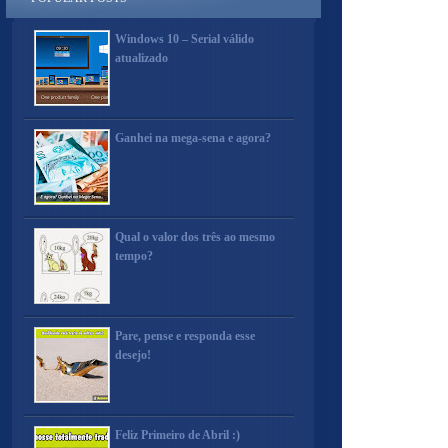
Windows 10 – Serial válido
atualizado
Ganhei na mega-sena e agora?
Qual o valor dos três ao mesmo
tempo?
Pare, pense e responda esse
desejo!
Feliz Primeiro de Abril :)