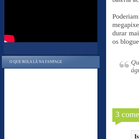
Poderiam
megapixe
durar mai
os bloguei
Qu
O QUE ROLA LÁ NA FANPAGE
ág
3 come
Is