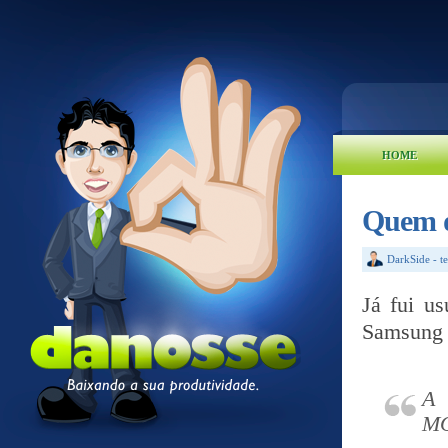
HOME
Quem d
DarkSide
-
t
Já fui u
Samsung 
A
M