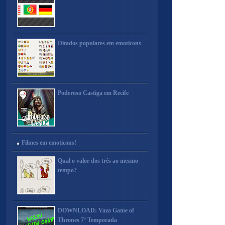
Ditados populares em emoticons
Poderoso Castiga em Recife
Filmes em emoticons!
Qual o valor dos três ao mesmo
tempo?
DOWNLOAD: Vaza Game of
Thrones 7ª Temporada