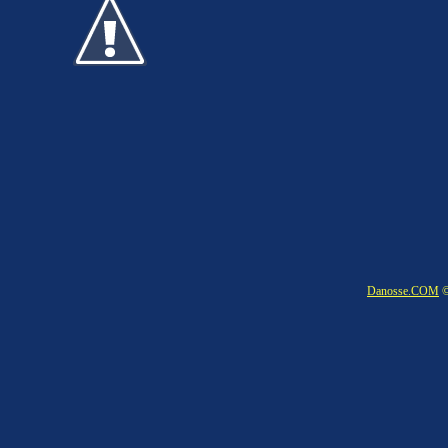
Danosse.COM
©