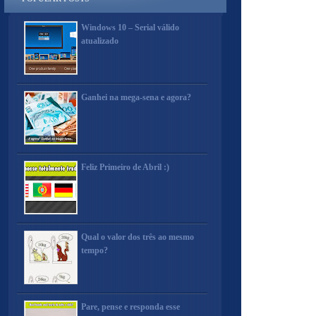
Windows 10 – Serial válido
atualizado
Ganhei na mega-sena e agora?
Feliz Primeiro de Abril :)
Qual o valor dos três ao mesmo
tempo?
Pare, pense e responda esse