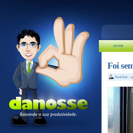
HOME
Foi se
DarkSide
-
q