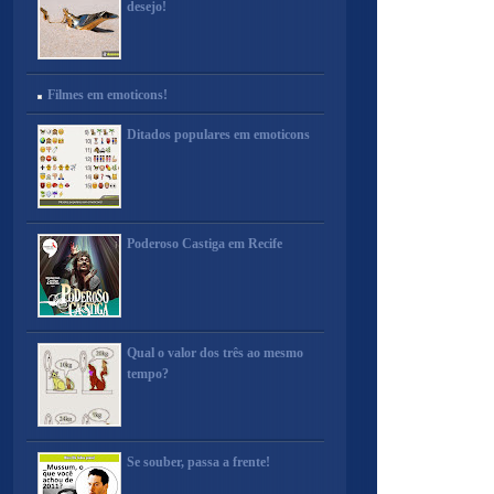
desejo!
Filmes em emoticons!
Ditados populares em emoticons
Poderoso Castiga em Recife
Qual o valor dos três ao mesmo
tempo?
Se souber, passa a frente!