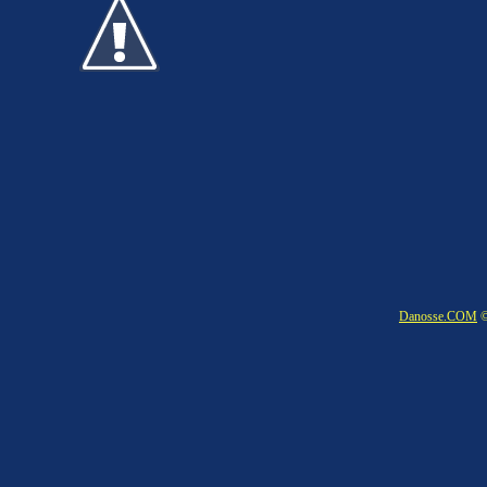
Danosse.COM
©