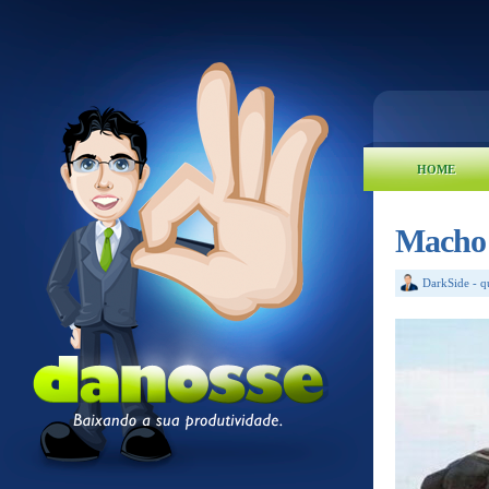
HOME
Macho 
DarkSide
-
q