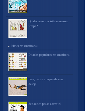
Qual o valor dos três ao mesmo
tempo?
Filmes em emoticons!
Ditados populares em emoticons
Pare, pense e responda esse
desejo!
Se souber, passa a frente!