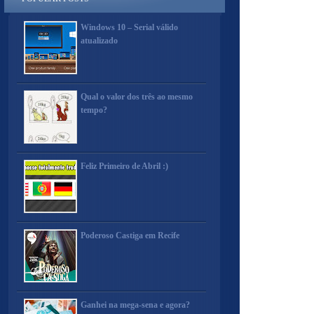
Windows 10 – Serial válido
atualizado
Qual o valor dos três ao mesmo
tempo?
Feliz Primeiro de Abril :)
Poderoso Castiga em Recife
Ganhei na mega-sena e agora?