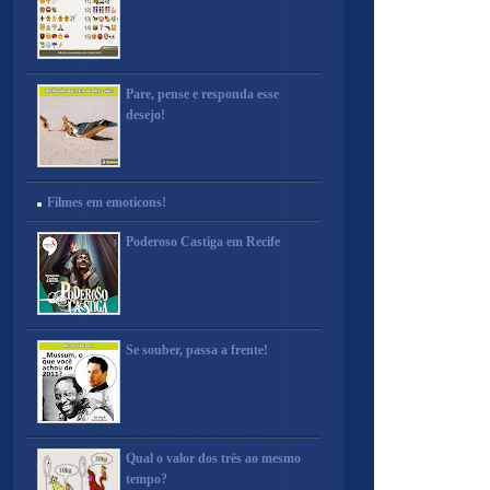
Pare, pense e responda esse
desejo!
Filmes em emoticons!
Poderoso Castiga em Recife
Se souber, passa a frente!
Qual o valor dos três ao mesmo
tempo?