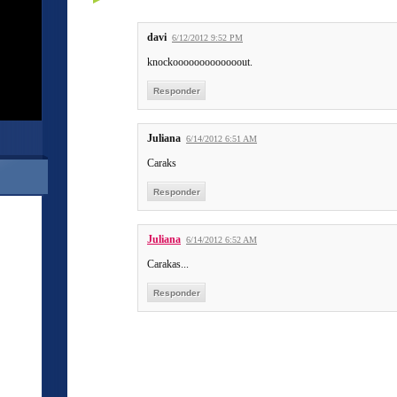
davi
6/12/2012 9:52 PM
knockooooooooooooout.
Responder
Juliana
6/14/2012 6:51 AM
Caraks
Responder
Juliana
6/14/2012 6:52 AM
Carakas...
Responder