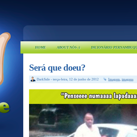
HOME
ABOUT NÓS :)
DICIONÁRIO PERNAMBUQ
Será que doeu?
DarkSide
-
terça-feira, 12 de junho de 2012
Imagem
,
imagens