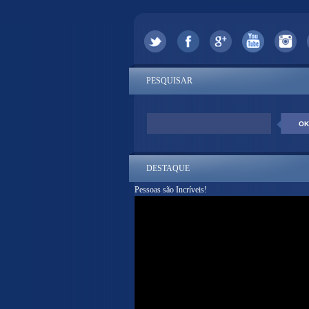
PESQUISAR
DESTAQUE
Pessoas são Incríveis!