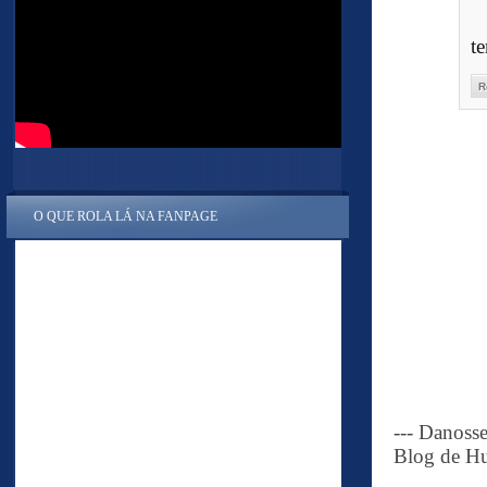
t
R
O QUE ROLA LÁ NA FANPAGE
--- Danoss
Blog de Hu