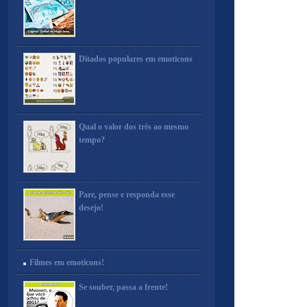
Ditados populares em emoticons
Qual o valor dos três ao mesmo
tempo?
Pare, pense e responda esse
desejo!
Filmes em emoticons!
Se souber, passa a frente!