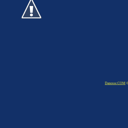
Danosse.COM
©