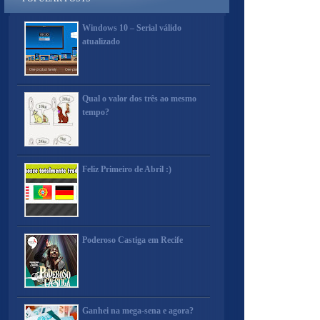
Windows 10 – Serial válido
atualizado
Qual o valor dos três ao mesmo
tempo?
Feliz Primeiro de Abril :)
Poderoso Castiga em Recife
Ganhei na mega-sena e agora?