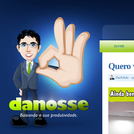
HOME
Quero v
DarkSide
-
q