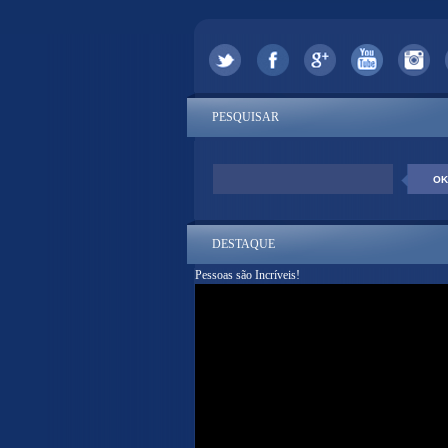
PESQUISAR
DESTAQUE
Pessoas são Incríveis!