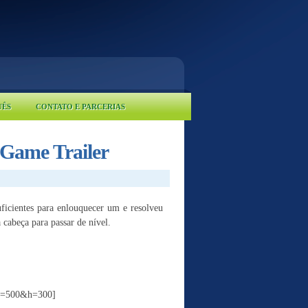
UÊS
CONTATO E PARCERIAS
 Game Trailer
icientes para enlouquecer um e resolveu
 cabeça para passar de nível.
w=500&h=300]