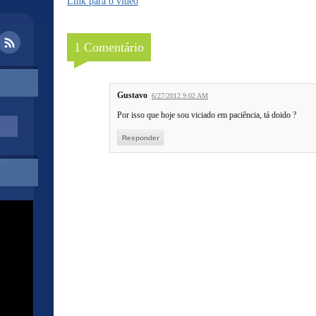
Link para o vídeo
1 Comentário
Gustavo
6/27/2012 9:02 AM
Por isso que hoje sou viciado em paciência, tá doido ?
Responder