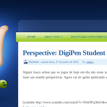
HOME
ABOUT NÓS :)
DICIONÁRIO PERNAMBUQ
Perspective: DigiPen Student
DarkSide
-
quarta-feira, 27 de junho de 2012
videos
Algum louco achou que os jogos de hoje em dia não eram suf
fazer um usando perspectivas. Agora vai ter gente quebrando a
[youtube http://www.youtube.com/watch?v=SS4r9Fq3beU&