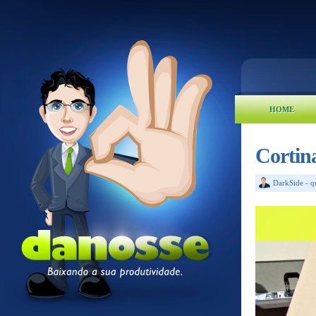
HOME
Cortina
DarkSide
-
q