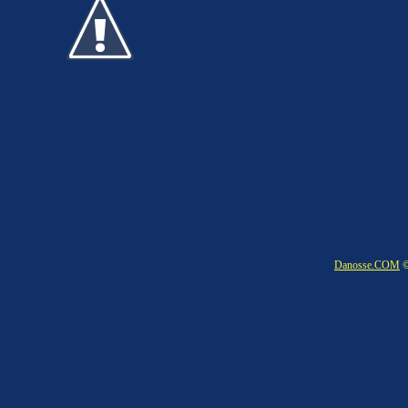
Danosse.COM
©