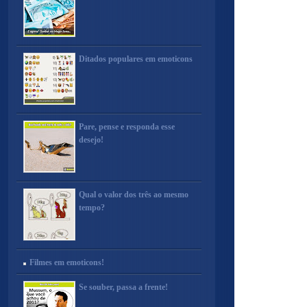
Ditados populares em emoticons
Pare, pense e responda esse
desejo!
Qual o valor dos três ao mesmo
tempo?
Filmes em emoticons!
Se souber, passa a frente!