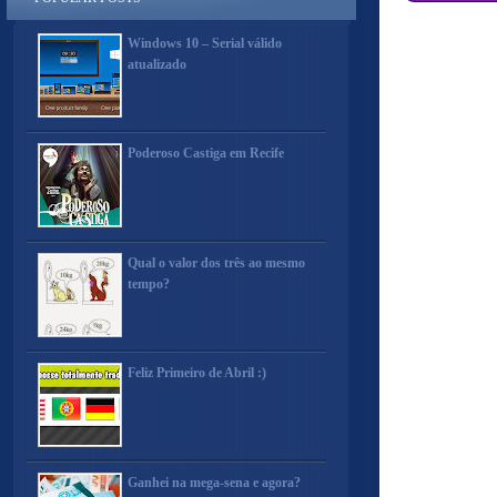
Windows 10 – Serial válido
atualizado
Poderoso Castiga em Recife
Qual o valor dos três ao mesmo
tempo?
Feliz Primeiro de Abril :)
Ganhei na mega-sena e agora?