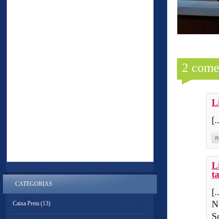
2 come
L
[.
R
L
t
CATEGORIAS
[
N
Caixa Preta
(13)
S