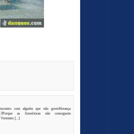
 encontro com alguém que não gostoHerança
o 3Porque as Anoréxicas não conseguem
rtentes [...]