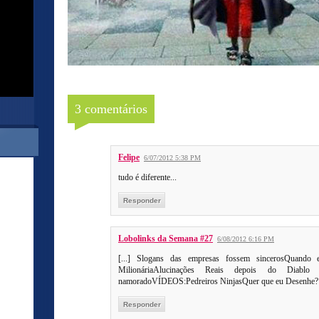
3 comentários
Felipe
6/07/2012 5:38 PM
tudo é diferente...
Responder
Lobolinks da Semana #27
6/08/2012 6:16 PM
[...] Slogans das empresas fossem sincerosQuando
MilionáriaAlucinações Reais depois do Diabl
namoradoVÍDEOS:Pedreiros NinjasQuer que eu Desenhe? Ve
Responder