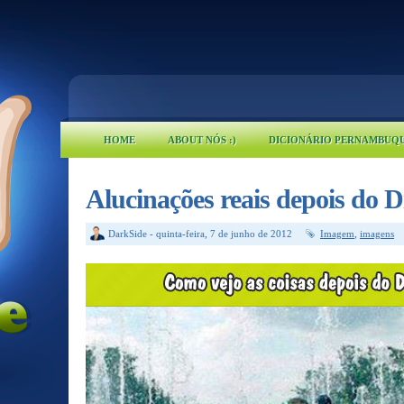
HOME
ABOUT NÓS :)
DICIONÁRIO PERNAMBUQ
Alucinações reais depois do D
DarkSide
-
quinta-feira, 7 de junho de 2012
Imagem
,
imagens