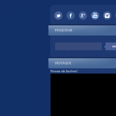
PESQUISAR
DESTAQUE
Pessoas são Incríveis!