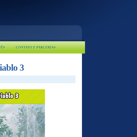
UÊS
CONTATO E PARCERIAS
iablo 3