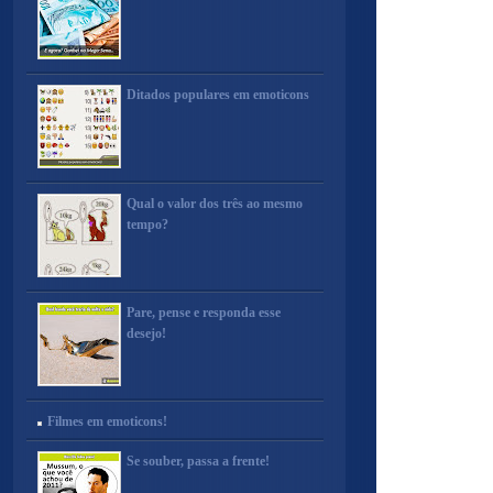
Ditados populares em emoticons
Qual o valor dos três ao mesmo
tempo?
Pare, pense e responda esse
desejo!
Filmes em emoticons!
Se souber, passa a frente!