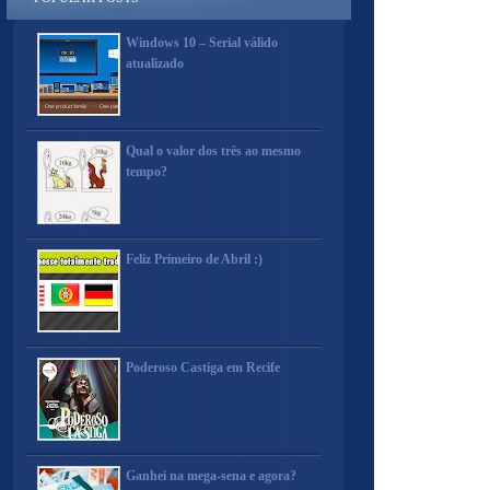
Windows 10 – Serial válido
atualizado
Qual o valor dos três ao mesmo
tempo?
Feliz Primeiro de Abril :)
Poderoso Castiga em Recife
Ganhei na mega-sena e agora?