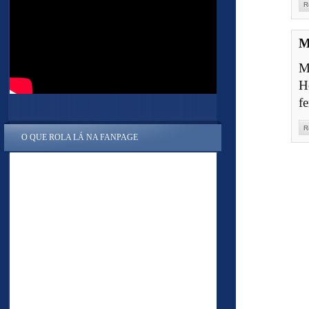
R
M
M
H
f
R
O QUE ROLA LÁ NA FANPAGE