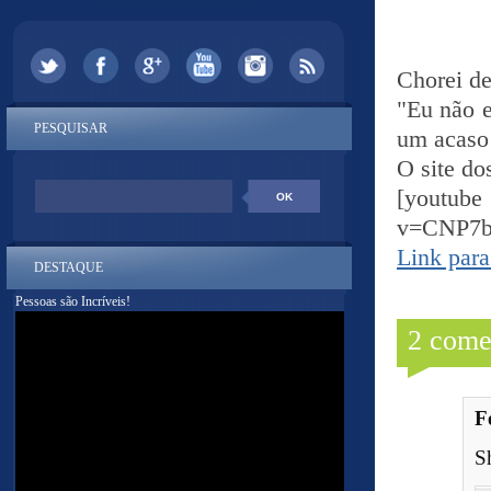
Chorei de
"Eu não e
PESQUISAR
um acaso
O site do
[yout
v=CNP7
Link para
DESTAQUE
Pessoas são Incríveis!
2 come
F
S