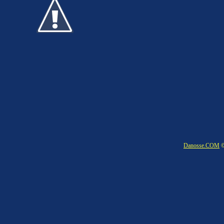
Danosse.COM
©