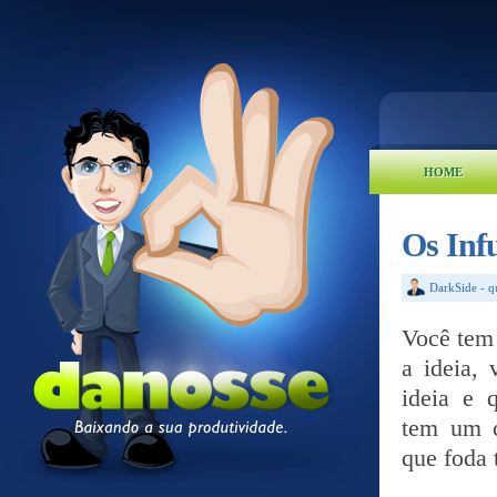
HOME
Os Inf
DarkSide
-
q
Você tem 
a ideia,
ideia e 
tem um c
que foda 