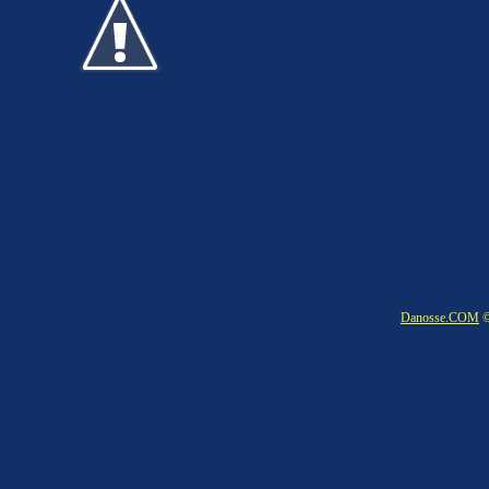
Danosse.COM
©