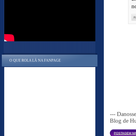
n
R
O QUE ROLA LÁ NA FANPAGE
--- Danoss
Blog de Hu
POSTAGEM MA