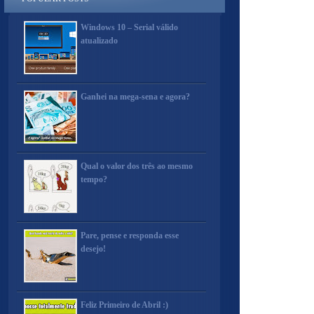
Windows 10 – Serial válido
atualizado
Ganhei na mega-sena e agora?
Qual o valor dos três ao mesmo
tempo?
Pare, pense e responda esse
desejo!
Feliz Primeiro de Abril :)