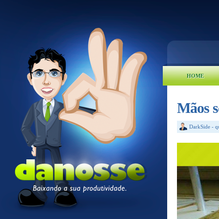
HOME
Mãos s
DarkSide
-
q