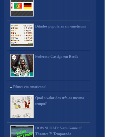
Ditados populares em emoticons
Poderoso Castiga em Recife
Filmes em emoticons!
Qual o valor dos três ao mesmo
tempo?
DOWNLOAD: Vaza Game of
Thrones 7ª Temporada