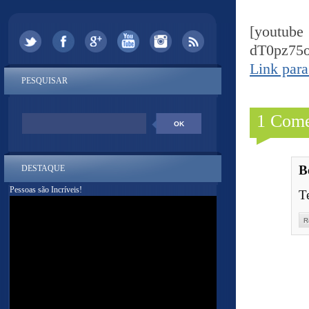
[youtu
dT0pz75
Link para
PESQUISAR
1 Come
B
DESTAQUE
Pessoas são Incríveis!
T
R