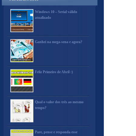
Windows 10 – Serial válido
atualizado
Ganhei na mega-sena e agora?
Feliz Primeiro de Abril :)
Qual o valor dos três ao mesmo
tempo?
Pare, pense e responda esse