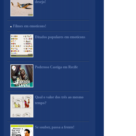
desejo!
Filmes em emoticons!
Ditados populares em emoticons
Poderoso Castiga em Recife
Qual o valor dos três ao mesmo
tempo?
Se souber, passa a frente!