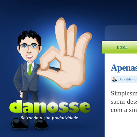
HOME
Apenas
DarkSide
-
q
Simplesm
saem des
com a sin