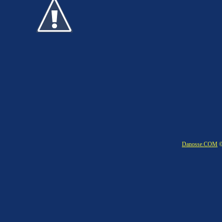
Danosse.COM
©