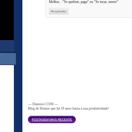
Melhor... "Se quebrar, paga" ou "Se tocar, morre"
Responder
--- Danosse.COM ---
Blog de Humor que há 19 anos baixa a sua produtividade!
Página inicial
POSTAGEM MAIS RECENTE