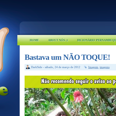
HOME
ABOUT NÓS :)
DICIONÁRIO PERNAMBUQ
Bastava um NÃO TOQUE!
DarkSide
-
sábado, 24 de março de 2012
Imagem
,
imagens