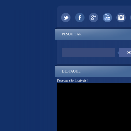
PESQUISAR
DESTAQUE
Pessoas são Incríveis!