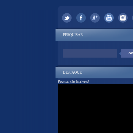
PESQUISAR
DESTAQUE
Pessoas são Incríveis!