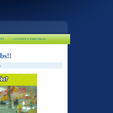
UÊS
CONTATO E PARCERIAS
bs!!
s