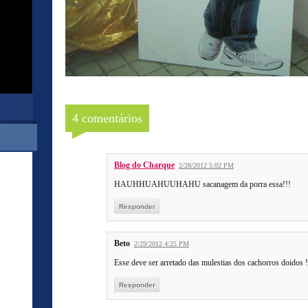
4 comentários
Blog do Charque
2/28/2012 5:02 PM
HAUHHUAHUUHAHU sacanagem da porra essa!!!
Responder
Beto
2/29/2012 4:25 PM
Esse deve ser arretado das mulestias dos cachorros doidos ! 
Responder