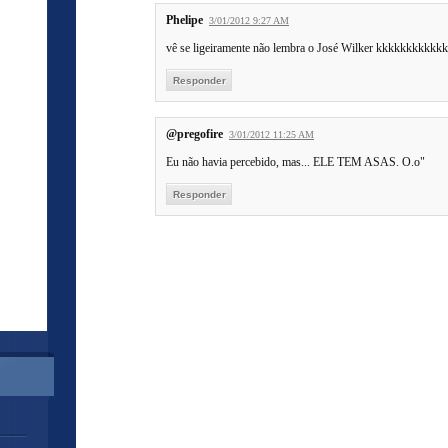
Phelipe
3/01/2012 9:27 AM
vê se ligeiramente não lembra o José Wilker kkkkkkkkkk
Responder
@pregofire
3/01/2012 11:25 AM
Eu não havia percebido, mas... ELE TEM ASAS. O.o"
Responder