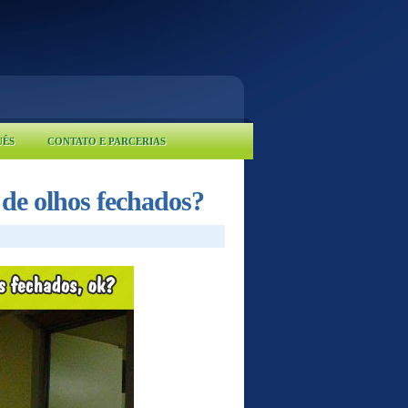
UÊS
CONTATO E PARCERIAS
 de olhos fechados?