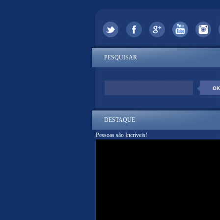
PESQUISAR
DESTAQUE
Pessoas são Incríveis!