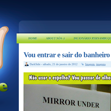
HOME
ABOUT NÓS :)
DICIONÁRIO PERNAMBUQ
Vou entrar e sair do banheiro
DarkSide
-
sábado, 21 de janeiro de 2012
Imagem
,
imagens