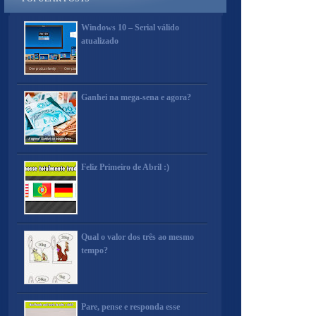
Windows 10 – Serial válido
atualizado
Ganhei na mega-sena e agora?
Feliz Primeiro de Abril :)
Qual o valor dos três ao mesmo
tempo?
Pare, pense e responda esse