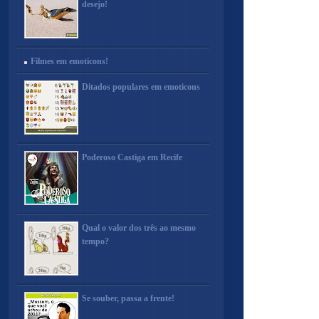
desejo!
Filmes em emoticons!
Ditados populares em emoticons
Poderoso Castiga em Recife
Qual o valor dos três ao mesmo
tempo?
Se souber, passa a frente!