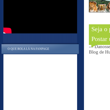
Seja o
Postar
--- Danoss
O QUE ROLA LÁ NA FANPAGE
Blog de Hu