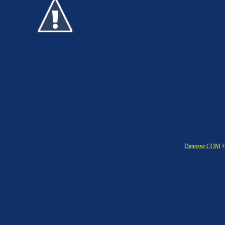
Danosse.COM
©