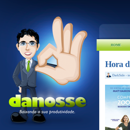
HOME
Hora d
DarkSide
-
t