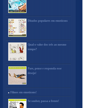
Ditados populares em emoticons
Qual o valor dos três ao mesmo
tempo?
Pare, pense e responda esse
desejo!
Filmes em emoticons!
Se souber, passa a frente!