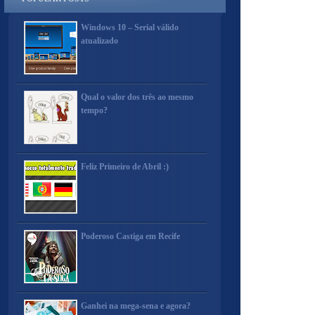
Windows 10 – Serial válido
atualizado
Qual o valor dos três ao mesmo
tempo?
Feliz Primeiro de Abril :)
Poderoso Castiga em Recife
Ganhei na mega-sena e agora?