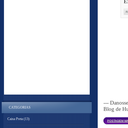
E
R
--- Danoss
CATEGORIAS
Blog de Hu
Caixa Preta
(13)
POSTAGEM MA