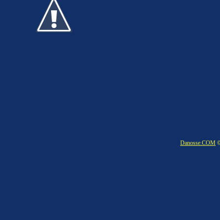
Danosse.COM
©