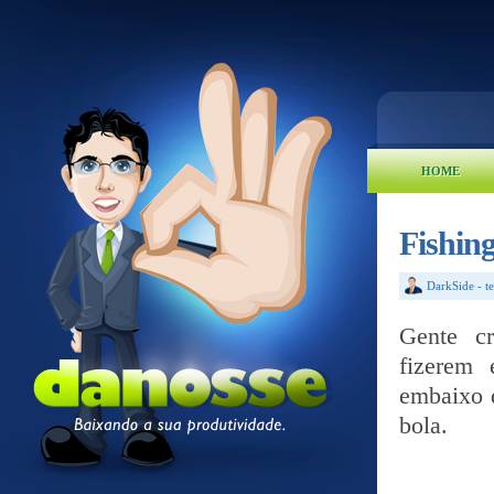
HOME
Fishin
DarkSide
-
t
Gente cr
fizerem 
embaixo 
bola.