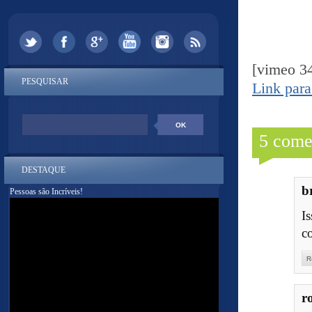
[vimeo 3
PESQUISAR
Link para
5 come
DESTAQUE
b
Pessoas são Incríveis!
I
co
R
r