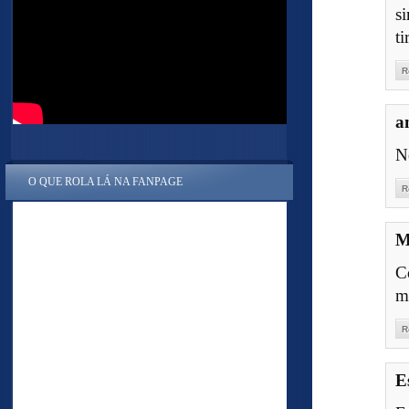
s
t
R
a
N
O QUE ROLA LÁ NA FANPAGE
R
M
C
m
R
E