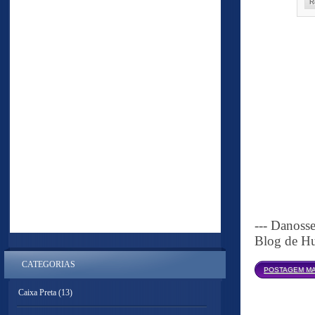
R
--- Danoss
Blog de Hu
CATEGORIAS
POSTAGEM MA
Caixa Preta
(13)