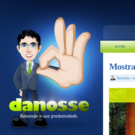
HOME
Mostran
DarkSide
-
t