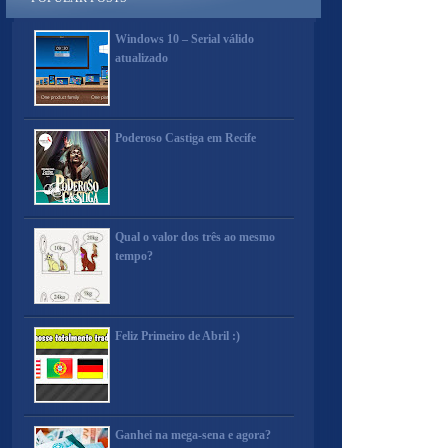
Windows 10 – Serial válido
atualizado
Poderoso Castiga em Recife
Qual o valor dos três ao mesmo
tempo?
Feliz Primeiro de Abril :)
Ganhei na mega-sena e agora?