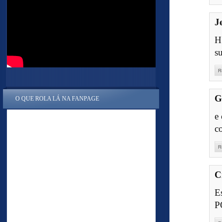
J
H
s
R
G
O QUE ROLA LÁ NA FANPAGE
e 
c
R
C
E
P