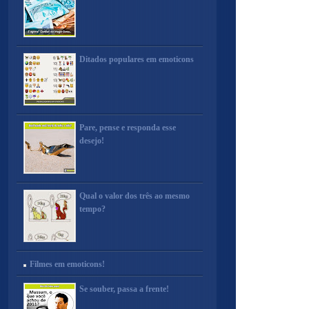
Ditados populares em emoticons
Pare, pense e responda esse
desejo!
Qual o valor dos três ao mesmo
tempo?
Filmes em emoticons!
Se souber, passa a frente!