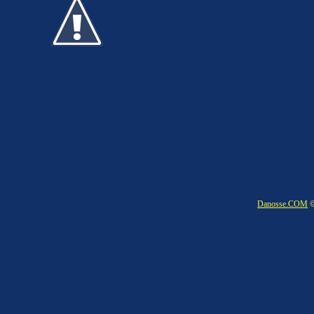
Danosse.COM
©