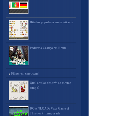
Ditados populares em emoticons
Poderoso Castiga em Recife
Filmes em emoticons!
Qual o valor dos três ao mesmo
tempo?
DOWNLOAD: Vaza Game of
Thrones 7ª Temporada