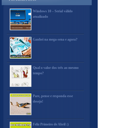
Windows 10 – Serial válido
atualizado
Ganhei na mega-sena e agora?
Qual o valor dos três ao mesmo
tempo?
Pare, pense e responda esse
desejo!
Feliz Primeiro de Abril :)