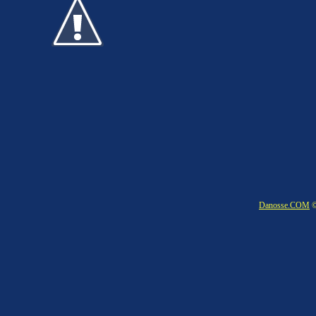
Danosse.COM
©