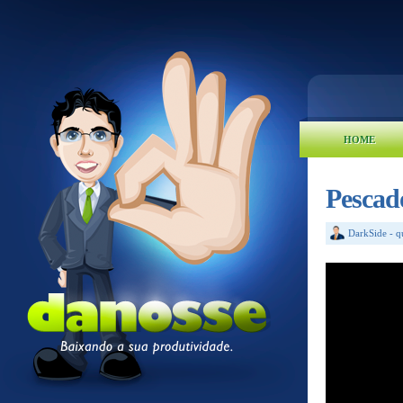
HOME
Pescad
DarkSide
-
q