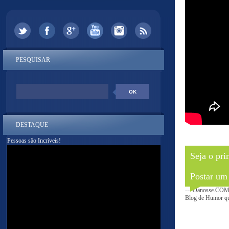
PESQUISAR
DESTAQUE
Pessoas são Incríveis!
Seja o pri
Postar um
--- Danosse.COM 
Blog de Humor que