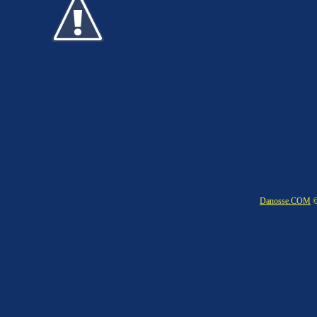
Danosse.COM
©