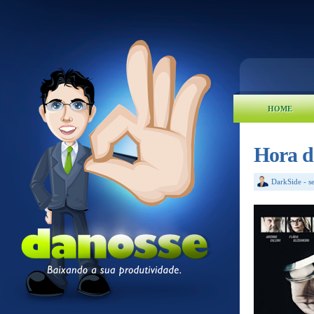
HOME
Hora d
DarkSide
-
s