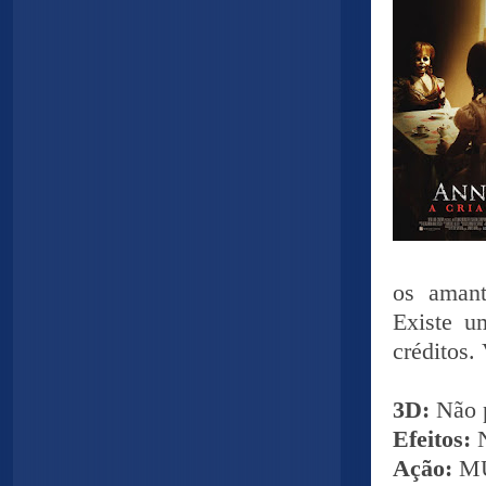
os amant
Existe u
créditos. 
3D:
Não 
Efeitos:
Ação:
M