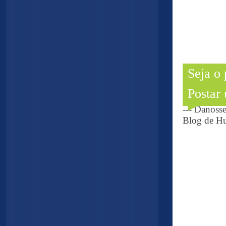
Seja o
Postar
--- Danoss
Blog de Hu