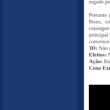
regado po
Portanto 
Bozo, co
consegue
principa
convence 
3D:
Não 
Efeitos:
Ação:
Ba
Cena Ex