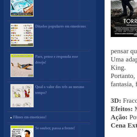
Ditados populares em emoticons
pensar qu
Pare, pense e responda esse
Uma adapt
desejo!
King.
Portanto
fantasia,
Qual o valor dos três ao mesmo
tempo?
3D:
Frac
Efeitos:
Ação:
Po
Filmes em emoticons!
Cena Ex
Se souber, passa a frente!