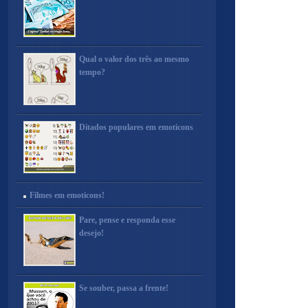
Qual o valor dos três ao mesmo
tempo?
Ditados populares em emoticons
Filmes em emoticons!
Pare, pense e responda esse
desejo!
Se souber, passa a frente!