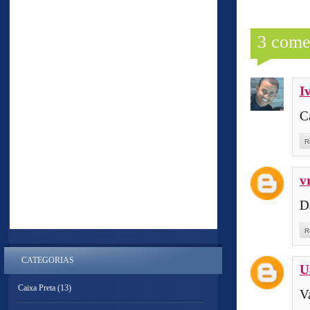
3 come
I
Ca
R
v
D
R
CATEGORIAS
U
Caixa Preta
(13)
V