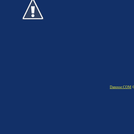
Danosse.COM
©