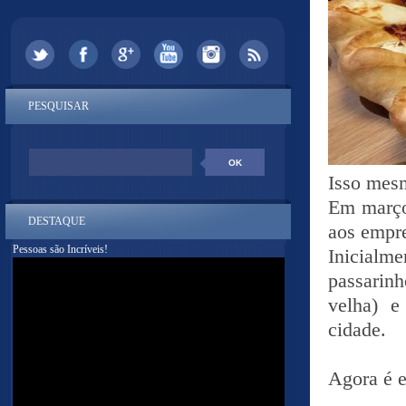
PESQUISAR
Isso mes
Em março
DESTAQUE
aos empre
Pessoas são Incríveis!
Inicialm
passarinh
velha) e
cidade.
Agora é e