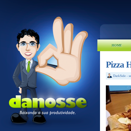
HOME
Pizza H
DarkSide
-
s