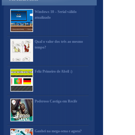
Windows 10 – Serial válido
atualizado
Qual o valor dos três ao mesmo
tempo?
Feliz Primeiro de Abril :)
Poderoso Castiga em Recife
Ganhei na mega-sena e agora?