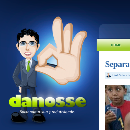
HOME
Separa
DarkSide
-
d