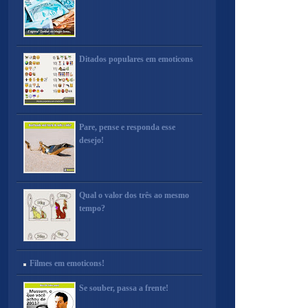
Ditados populares em emoticons
Pare, pense e responda esse
desejo!
Qual o valor dos três ao mesmo
tempo?
Filmes em emoticons!
Se souber, passa a frente!