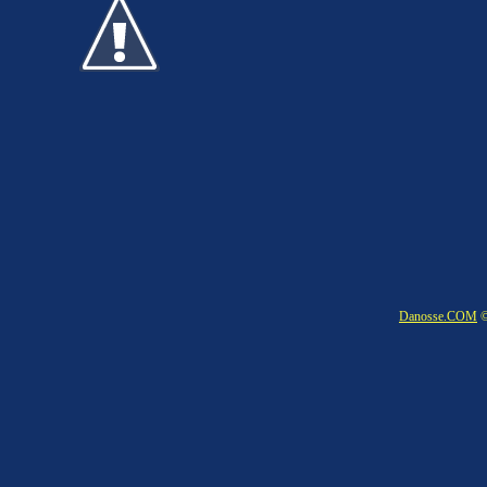
Danosse.COM
©