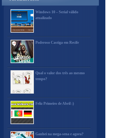
Windows 10 – Serial válido
atualizado
Poderoso Castiga em Recife
Qual o valor dos três ao mesmo
tempo?
Feliz Primeiro de Abril :)
Ganhei na mega-sena e agora?