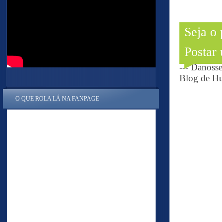
Seja o
Postar
--- Danoss
Blog de Hu
O QUE ROLA LÁ NA FANPAGE