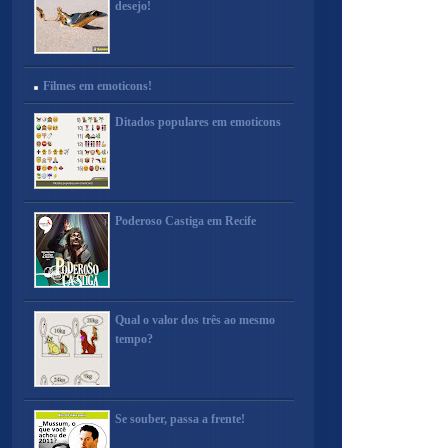
desejo!
Filmes em emoticons!
Ditados populares em emoticons
Poderoso Castiga em Recife
Qual o valor dos três ao mesmo
tempo?
Se souber, passa a frente!