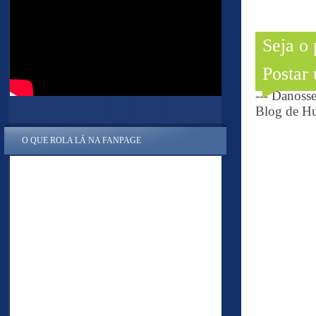
Seja o
Postar
--- Danoss
Blog de Hu
O QUE ROLA LÁ NA FANPAGE