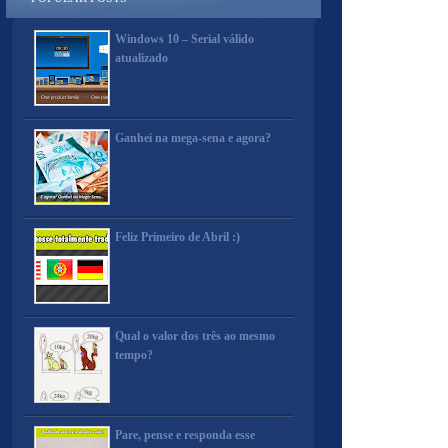
Windows 10 – Serial válido
atualizado
Ganhei na mega-sena e agora?
Feliz Primeiro de Abril :)
Qual o valor dos três ao mesmo
tempo?
Pare, pense e responda esse