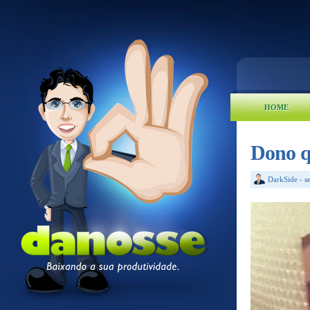
HOME
Dono qu
DarkSide
-
s