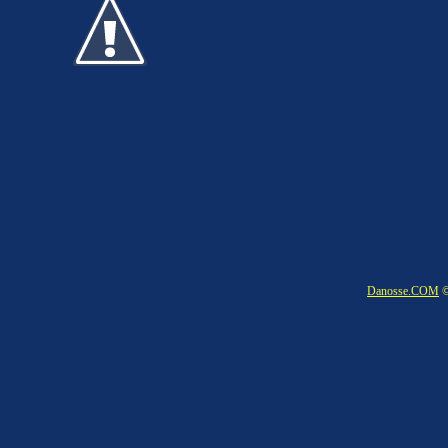
Danosse.COM
©