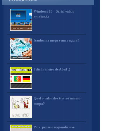
Windows 10 – Serial válido
atualizado
Ganhei na mega-sena e agora?
Feliz Primeiro de Abril :)
Qual o valor dos três ao mesmo
tempo?
Pare, pense e responda esse