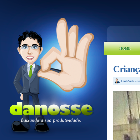
HOME
Crianç
DarkSide
-
t