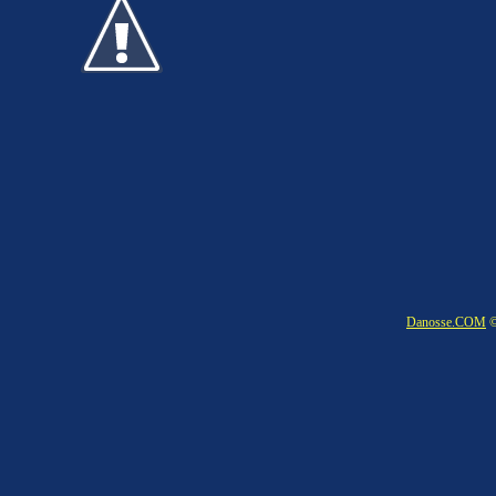
Danosse.COM
©