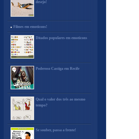
desejo!
Filmes em emoticons!
Ditados populares em emoticons
Poderoso Castiga em Recife
Qual o valor dos três ao mesmo
tempo?
Se souber, passa a frente!