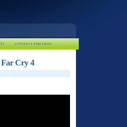
UÊS
CONTATO E PARCERIAS
 Far Cry 4