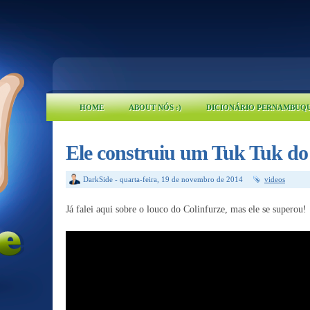
HOME
ABOUT NÓS :)
DICIONÁRIO PERNAMBUQ
Ele construiu um Tuk Tuk do
DarkSide
-
quarta-feira, 19 de novembro de 2014
videos
Já falei aqui sobre o louco do Colinfurze, mas ele se superou!