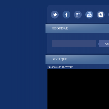
PESQUISAR
DESTAQUE
Pessoas são Incríveis!