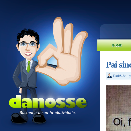
HOME
Pai si
DarkSide
-
q