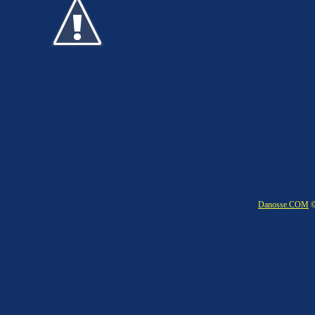
Danosse.COM
©