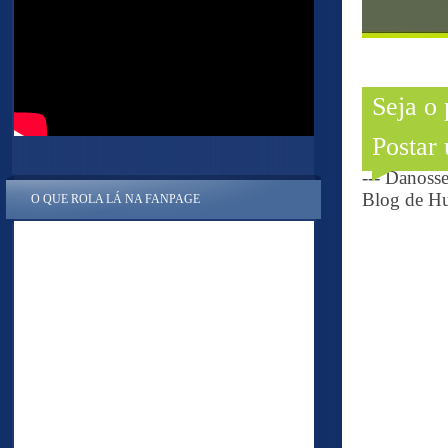
Seja o
Postar
--- Danoss
Blog de Hu
O QUE ROLA LÁ NA FANPAGE