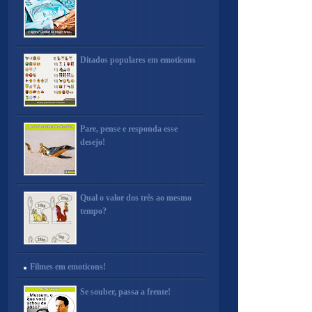
Ditados populares em emoticons
Pare, pense e responda esse
desejo!
Qual o valor dos três ao mesmo
tempo?
Filmes em emoticons!
Se souber, passa a frente!