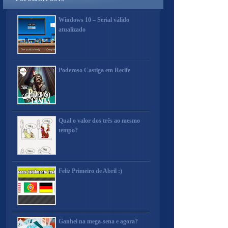
Windows 10 – Serial válido
atualizado
Poderoso Castiga em Recife
Qual o valor dos três ao mesmo
tempo?
Feliz Primeiro de Abril :)
Ganhei na mega-sena e agora?