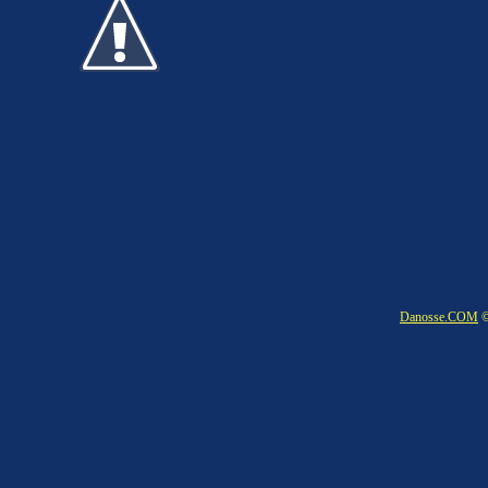
Danosse.COM
©