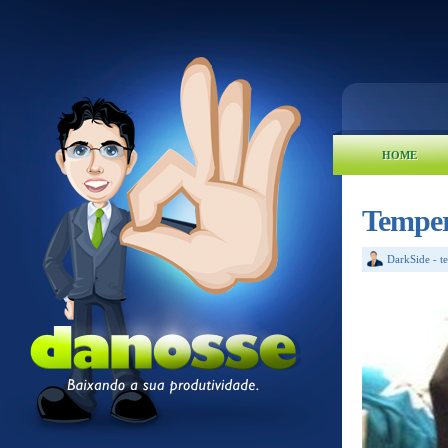
HOME
Temper
DarkSide
-
t