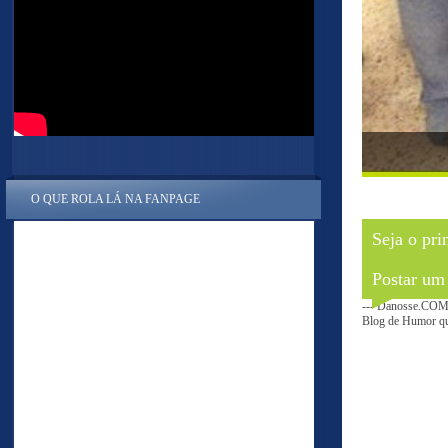
O QUE ROLA LÁ NA FANPAGE
Seja o pri
Postar um
--- Danosse.COM 
Blog de Humor que