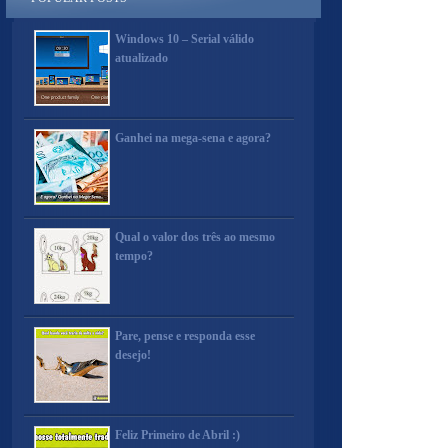
Windows 10 – Serial válido
atualizado
Ganhei na mega-sena e agora?
Qual o valor dos três ao mesmo
tempo?
Pare, pense e responda esse
desejo!
Feliz Primeiro de Abril :)