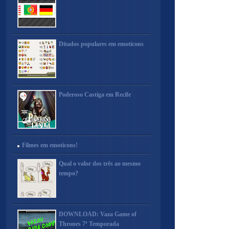
Ditados populares em emoticons
Poderoso Castiga em Recife
Filmes em emoticons!
Qual o valor dos três ao mesmo
tempo?
DOWNLOAD: Vaza Game of
Thrones 7ª Temporada