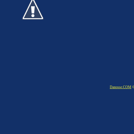
Danosse.COM
©