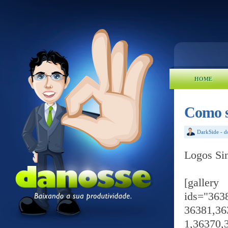
HOME
Como se
DarkSide
-
d
Logos Sin
[gal
ids="363
36381,36
1,36370,