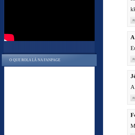
k
R
A
E
R
O QUE ROLA LÁ NA FANPAGE
J
A
R
F
M