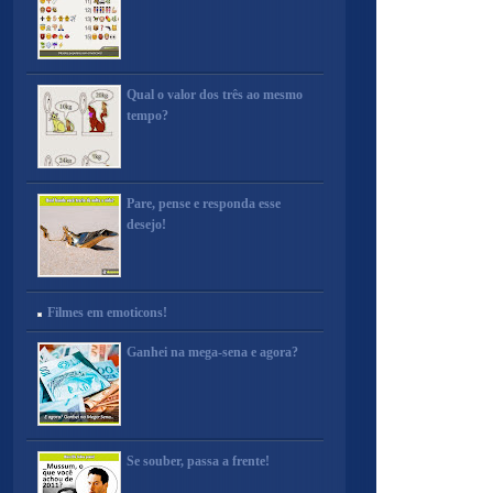
Qual o valor dos três ao mesmo
tempo?
Pare, pense e responda esse
desejo!
Filmes em emoticons!
Ganhei na mega-sena e agora?
Se souber, passa a frente!