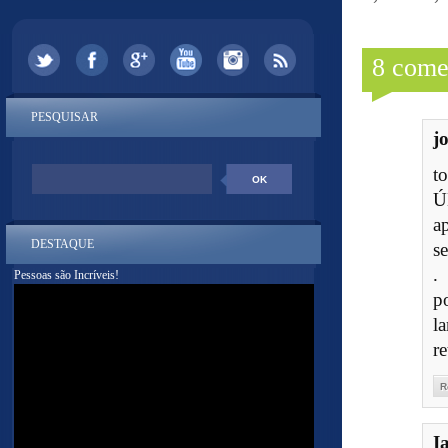
8 come
PESQUISAR
j
t
Ú
a
DESTAQUE
s
.
Pessoas são Incríveis!
p
l
r
R
I