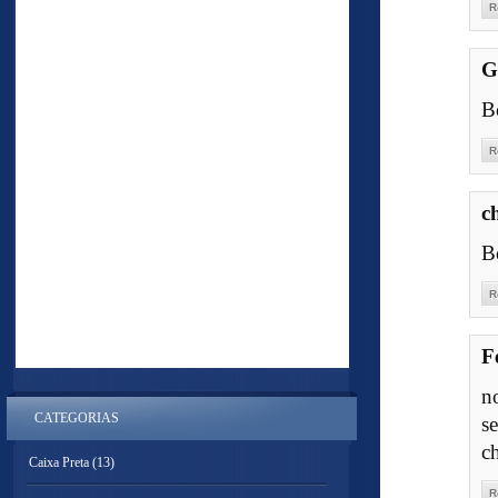
R
G
B
R
c
B
R
F
n
CATEGORIAS
s
c
Caixa Preta
(13)
R