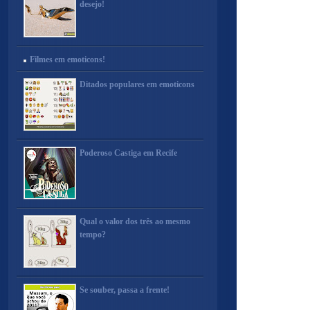
desejo!
Filmes em emoticons!
Ditados populares em emoticons
Poderoso Castiga em Recife
Qual o valor dos três ao mesmo
tempo?
Se souber, passa a frente!