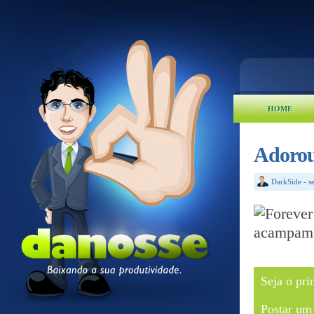
HOME
Adorou
DarkSide
-
s
Seja o pri
Postar um