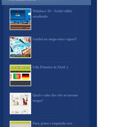
Windows 10 – Serial válido
atualizado
Ganhei na mega-sena e agora?
Feliz Primeiro de Abril :)
Qual o valor dos três ao mesmo
tempo?
Pare, pense e responda esse