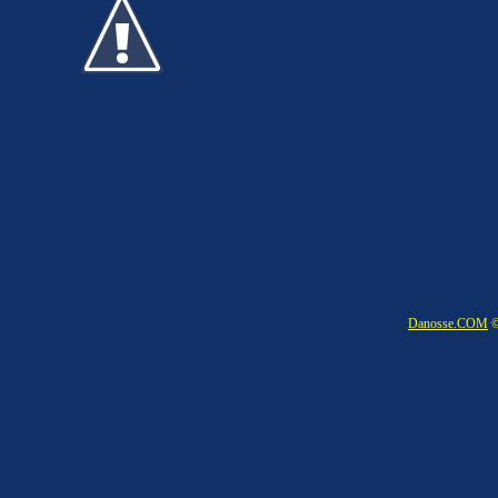
Danosse.COM
©