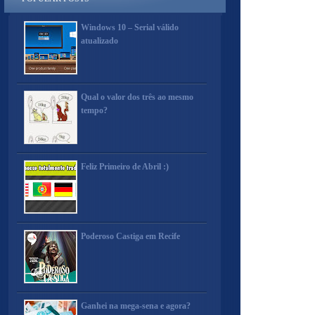
Windows 10 – Serial válido
atualizado
Qual o valor dos três ao mesmo
tempo?
Feliz Primeiro de Abril :)
Poderoso Castiga em Recife
Ganhei na mega-sena e agora?