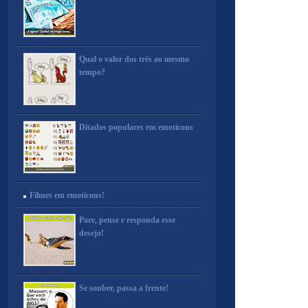
Qual o valor dos três ao mesmo
tempo?
Ditados populares em emoticons
Filmes em emoticons!
Pare, pense e responda esse
desejo!
Se souber, passa a frente!