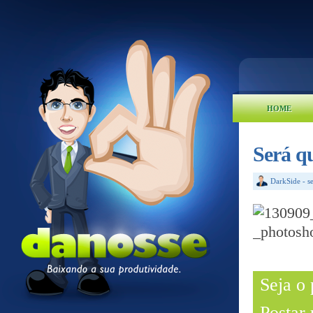
HOME
Será q
DarkSide
-
s
Seja o
Postar