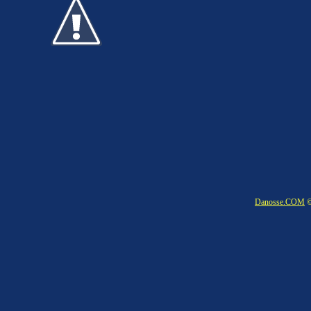
Danosse.COM
©