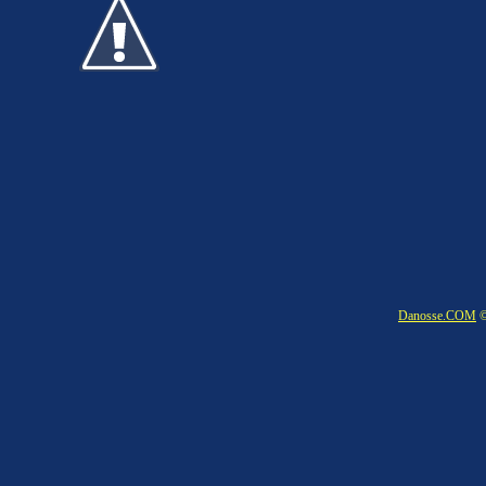
Danosse.COM
©