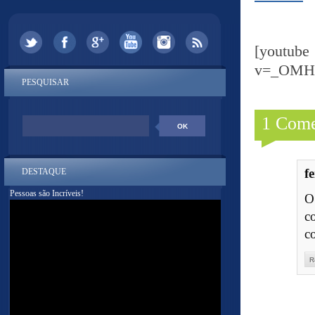
[yout
v=_OMH
PESQUISAR
1 Come
f
DESTAQUE
Pessoas são Incríveis!
O
c
c
R