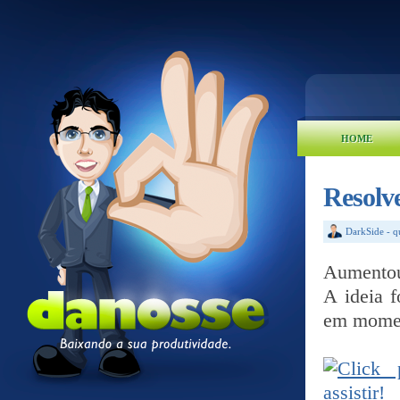
HOME
Resolv
DarkSide
-
q
Aumentou
A ideia f
em moment