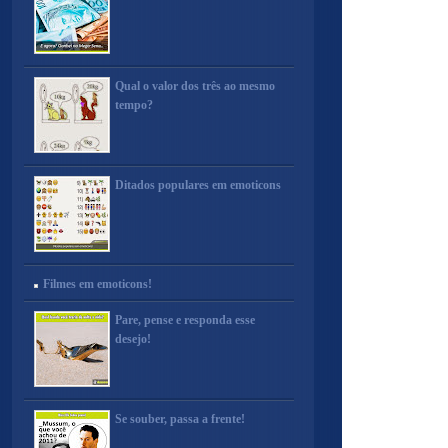
Qual o valor dos três ao mesmo
tempo?
Ditados populares em emoticons
Filmes em emoticons!
Pare, pense e responda esse
desejo!
Se souber, passa a frente!