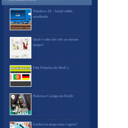
Windows 10 – Serial válido
atualizado
Qual o valor dos três ao mesmo
tempo?
Feliz Primeiro de Abril :)
Poderoso Castiga em Recife
Ganhei na mega-sena e agora?