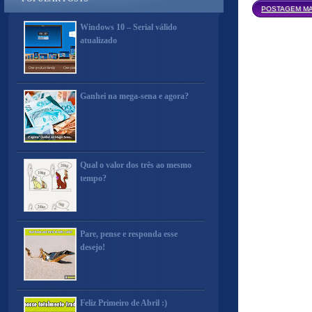
POSTAGEM MA
Windows 10 – Serial válido
atualizado
Ganhei na mega-sena e agora?
Qual o valor dos três ao mesmo
tempo?
Pare, pense e responda esse
desejo!
Feliz Primeiro de Abril :)