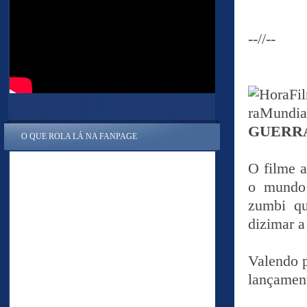
--//--
GUERR
O QUE ROLA LÁ NA FANPAGE
O filme 
o mundo 
zumbi qu
dizimar a
Valendo p
lançament