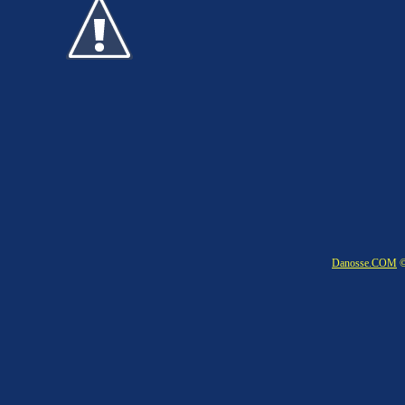
Danosse.COM
©