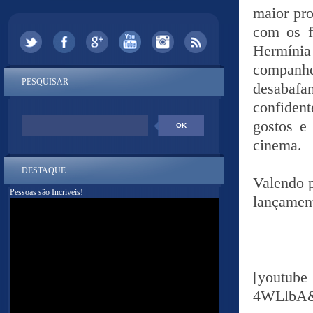
maior pro
com os f
Hermínia 
companhe
PESQUISAR
desabafa
confiden
gostos e 
cinema.
DESTAQUE
Valendo p
Pessoas são Incríveis!
lançament
[youtu
4WLlbA