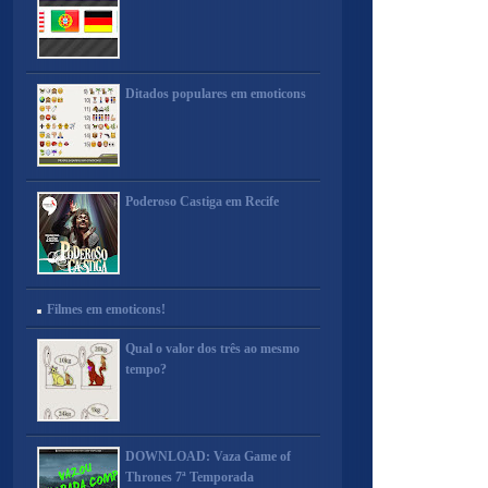
Ditados populares em emoticons
Poderoso Castiga em Recife
Filmes em emoticons!
Qual o valor dos três ao mesmo
tempo?
DOWNLOAD: Vaza Game of
Thrones 7ª Temporada