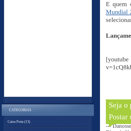
E quem c
Mundial 
seleciona
Lançame
[yout
v=1cQ8
Seja o
CATEGORIAS
Postar
Caixa Preta
(13)
--- Danoss