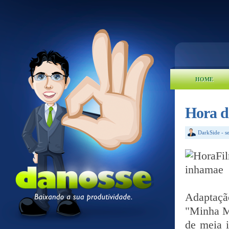
HOME
Hora d
DarkSide
-
s
Adaptação
"Minha M
de meia 