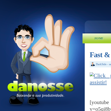
HOME
Fast &
DarkSide
-
s
[yout
v=o5qj8