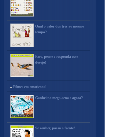
Qual o valor dos três ao mesmo
tempo?
Pare, pense e responda esse
desejo!
Filmes em emoticons!
Ganhei na mega-sena e agora?
Se souber, passa a frente!