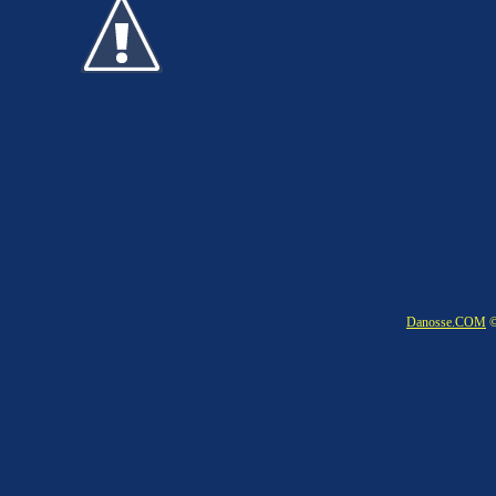
Danosse.COM
©