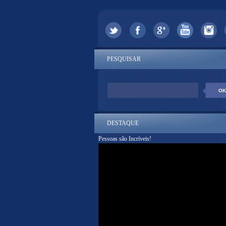
PESQUISAR
DESTAQUE
Pessoas são Incríveis!