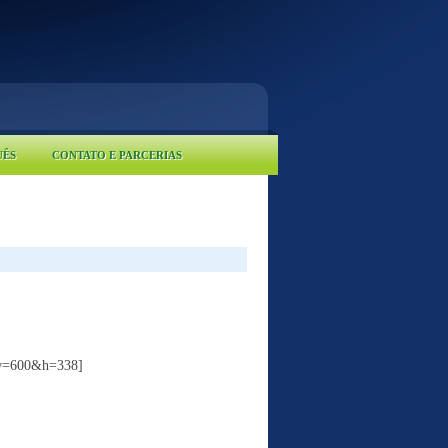
UÊS
CONTATO E PARCERIAS
&w=600&h=338]