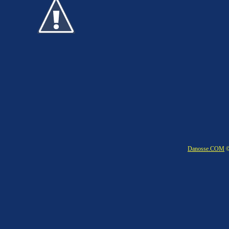
Danosse.COM
©