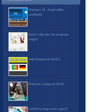
Windows 10 – Serial válido
atualizado
Qual o valor dos três ao mesmo
tempo?
Feliz Primeiro de Abril :)
Poderoso Castiga em Recife
Ganhei na mega-sena e agora?