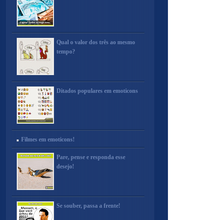
Qual o valor dos três ao mesmo
tempo?
Ditados populares em emoticons
Filmes em emoticons!
Pare, pense e responda esse
desejo!
Se souber, passa a frente!