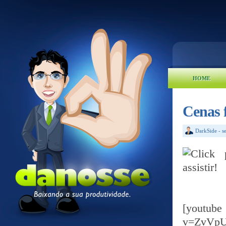
HOME
Cenas f
DarkSide
-
s
[yout
v=ZvVp