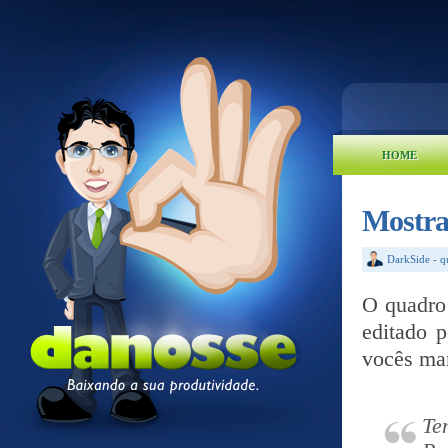
HOME
Mostra
DarkSide
-
q
O quadro 
editado 
vocês man
Te