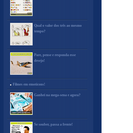
Qual o valor dos três ao mesmo
tempo?
Pare, pense e responda esse
desejo!
Filmes em emoticons!
Ganhei na mega-sena e agora?
Se souber, passa a frente!