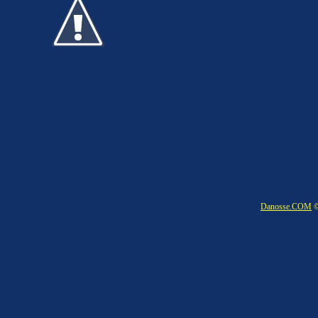
Danosse.COM
©