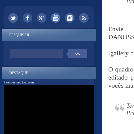
Pr
Envie
PESQUISAR
DANOSS
[gallery 
O quadro 
DESTAQUE
editado 
Pessoas são Incríveis!
vocês man
Te
Pr