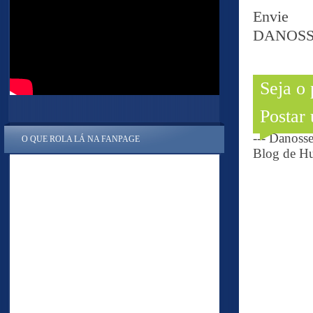
Envie
DANOSS
Seja o
Postar
--- Danoss
O QUE ROLA LÁ NA FANPAGE
Blog de Hu