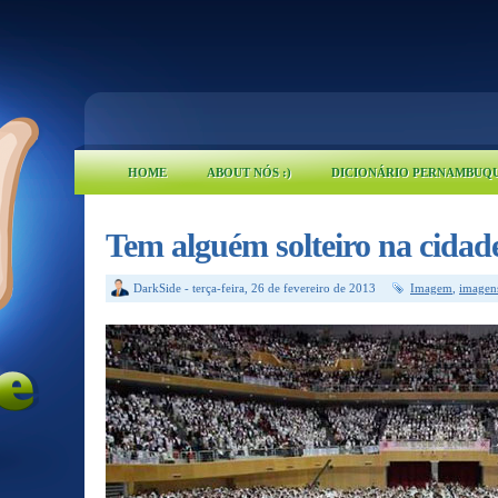
HOME
ABOUT NÓS :)
DICIONÁRIO PERNAMBUQ
Tem alguém solteiro na cidad
DarkSide
-
terça-feira, 26 de fevereiro de 2013
Imagem
,
imagen