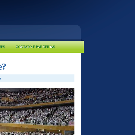
UÊS
CONTATO E PARCERIAS
e?
s