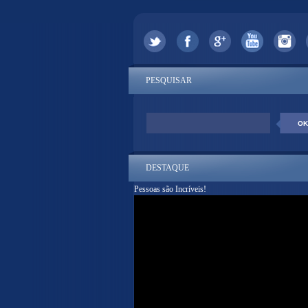
PESQUISAR
DESTAQUE
Pessoas são Incríveis!