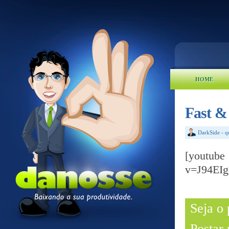
HOME
Fast & 
DarkSide
-
q
[yout
v=J94EI
Seja o
Postar