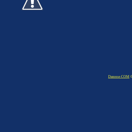
Danosse.COM
©