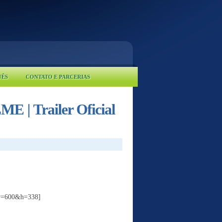
UÊS
CONTATO E PARCERIAS
 | Trailer Oficial
&w=600&h=338]