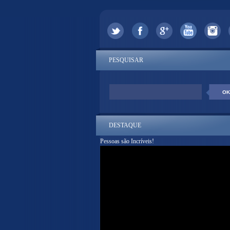
PESQUISAR
DESTAQUE
Pessoas são Incríveis!