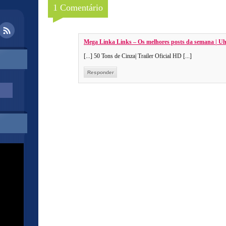
1 Comentário
Mega Linka Links – Os melhores posts da semana | Uh
[...] 50 Tons de Cinza| Trailer Oficial HD [...]
Responder